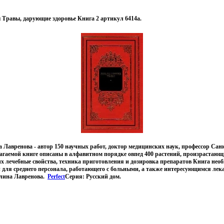
 Травы, дарующие здоровье Книга 2 артикул 6414a.
Лавренова - автор 150 научных работ, доктор медицинских наук, профессор Санк
агаемой книге описаны в алфавитном порядке овпед 400 растений, произрастающ
х лечебные свойства, техника приготовления и дозировка препаратов Книга нео
и для среднего персонала, работающего с больными, а также интересующимся ле
алина Лавренова.
Perfect
Серия: Русский дом.