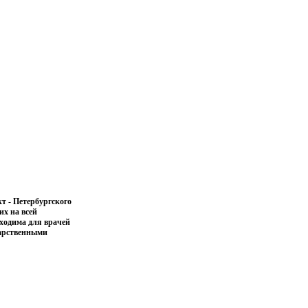
т - Петербургского
их на всей
бходима для врачей
карственными