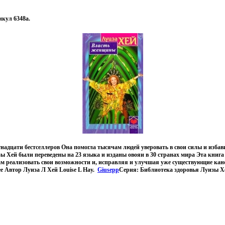
кул 6348a.
тнадцати бестселлеров Она помогла тысячам людей уверовать в свои силы и изба
ы Хей были переведены на 23 языка и изданы овояи в 30 странах мира Эта книга
м реализовать свои возможности и, исправляя и улучшая уже существующие ка
ее Автор Луиза Л Хей Louise L Hay.
Giusepp
Серия: Библиотека здоровья Луизы Х