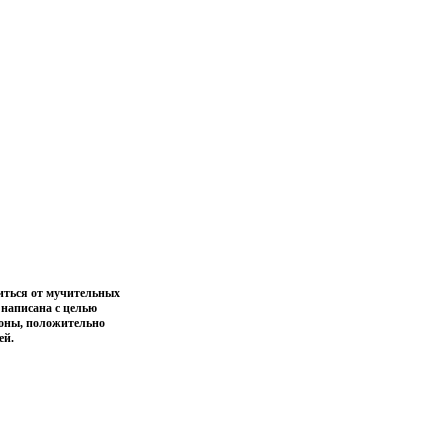
виться от мучительных
 написана с целью
ноны, положительно
ей.