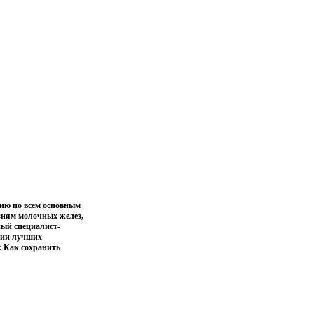
ию по всем основным
зням молочных желез,
ный специалист-
ении лучших
 Как сохранить