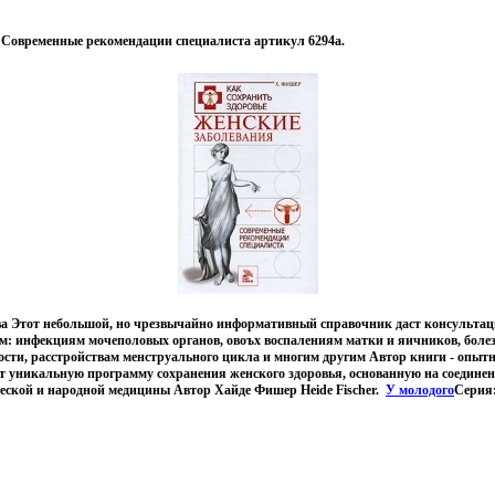
 Современные рекомендации специалиста артикул 6294a.
ва Этот небольшой, но чрезвычайно информативный справочник даст консультац
м: инфекциям мочеполовых органов, овоъх воспалениям матки и яичников, боле
сти, расстройствам менструального цикла и многим другим Автор книги - опыт
ет уникальную программу сохранения женского здоровья, основанную на соедин
еской и народной медицины Автор Хайде Фишер Heide Fischer.
У молодого
Серия: