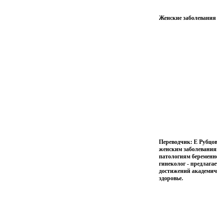
Женские заболевания
Переводчик: Е Рубцо
женским заболевания
патологиям беременно
гинеколог - предлага
достижений академич
здоровье.