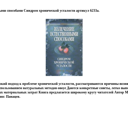
ыми способами Синдром хронической усталости артикул 6233a.
окий подход к проблеме хронической усталости, рассматриваются причины возн
использованием натуральных методов овоуе Даются конкретные советы, легко вып
х материальных затрат Книга предлагается широкому кругу читателей Автор
ия: Панацея.