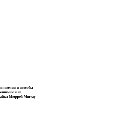
икновения и способы
олнимые и не
 Майкл Мюррей Murray