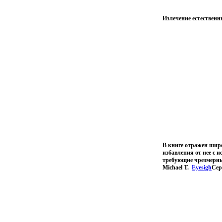
Излечение естественн
В книге отражен шир
избавления от нее с 
требующие чрезмерны
Michael T.
Eyesigh
Сер