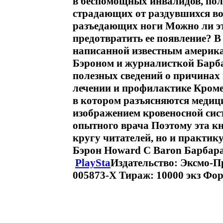
в беспомощных инвалидов, пол
страдающих от раздувшихся во
разъедающих ноги Можно ли эт
предотвратить ее появление? В 
написанной известным америк
Бэроном и журналисткой Барба
полезных сведений о причинах 
лечении и профилактике Кроме 
в котором разъясняются медиц
изображением кровеносной сис
опытного врача Поэтому эта к
кругу читателей, но и практи
Бэрон Howard C Baron Барбара 
PlaySta
Издательство: Эксмо-Пр
005873-X Тираж: 10000 экз Фор