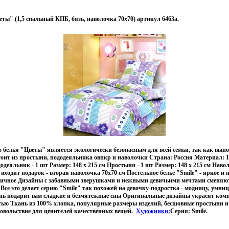
еты" (1,5 спальный КПБ, бязь, наволочка 70х70) артикул 6463a.
 белья "Цветы" является экологически безопасным для всей семьи, так как вып
тоит из простыни, пододеяльника овпкр и наволочки Страна: Россия Материал: 
деяльник - 1 шт Размер: 148 х 215 см Простыня - 1 шт Размер: 148 х 215 см Навол
 входит подарок - вторая наволочка 70х70 см Постельное белье "Smile" - яркое и 
тичное Дизайны с забавными зверушками и нежными девичьими мечтами сменяю
се это делает серию "Smile" так похожей на девочку-подростка - модницу, умни
нь подарит вам сладкие и безмятежные сны Оригинальные дизайны украсят комна
стью Ткань из 100% хлопка, популярные размеры изделий, бесшовные простыни 
довольствие для ценителей качественных вещей.
Художники:
Серия: Smile.