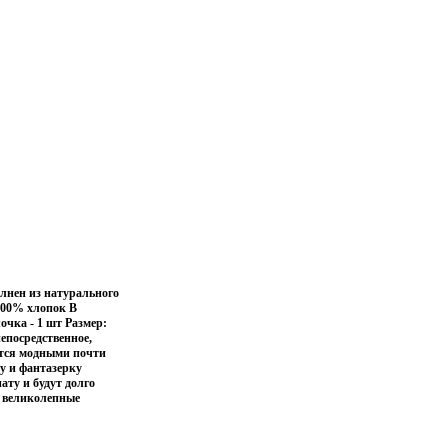
олнен из натурального
100% хлопок В
очка - 1 шт Размер:
непосредственное,
тся модными почти
цу и фантазерку
ту и будут долго
и великолепные