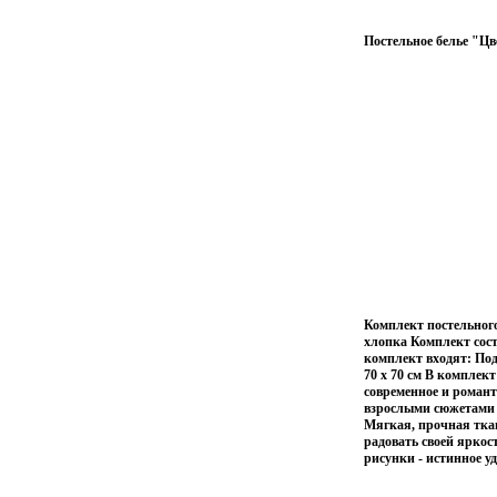
Постельное белье "Цв
Комплект постельного
хлопка Комплект сос
комплект входят: Подо
70 х 70 см В комплект
современное и роман
взрослыми сюжетами В
Мягкая, прочная тка
радовать своей ярко
рисунки - истинное у