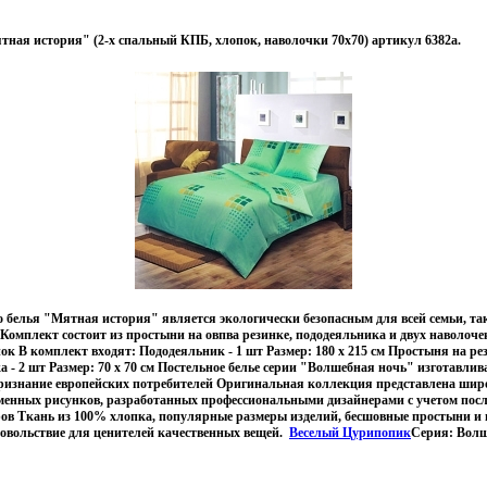
тная история" (2-х спальный КПБ, хлопок, наволочки 70х70) артикул 6382a.
 белья "Мятная история" является экологически безопасным для всей семьи, та
Комплект состоит из простыни на овпва резинке, пододеяльника и двух наволоче
к В комплект входят: Пододеяльник - 1 шт Размер: 180 х 215 см Простыня на рез
ка - 2 шт Размер: 70 х 70 см Постельное белье серии "Волшебная ночь" изготавли
ризнание европейских потребителей Оригинальная коллекция представлена шир
еменных рисунков, разработанных профессиональными дизайнерами с учетом пос
ов Ткань из 100% хлопка, популярные размеры изделий, бесшовные простыни и
довольствие для ценителей качественных вещей.
Веселый Цурипопик
Серия: Волш