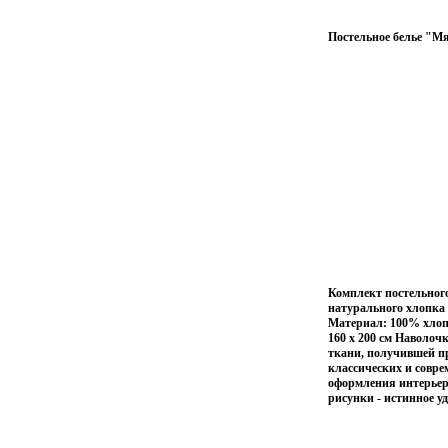
Постельное белье "Мя
Комплект постельного
натурального хлопка 
Материал: 100% хлопо
160 х 200 см Наволоч
ткани, получившей п
классических и совр
оформления интерьер
рисунки - истинное у