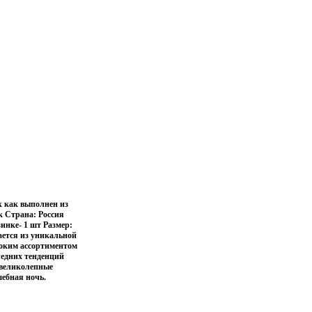
к как выполнен из
к Страна: Россия
инке- 1 шт Размер:
вается из уникальной
оким ассортиментом
ледних тенденций
 великолепные
ебная ночь.