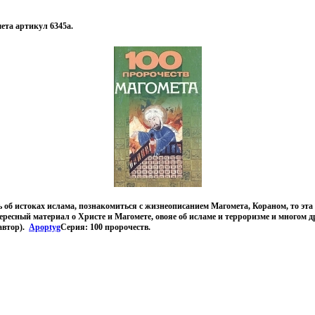
ета артикул 6345a.
ь об истоках ислама, познакомиться с жизнеописанием Магомета, Кораном, то эта 
ересный материал о Христе и Магомете, овояе об исламе и терроризме и многом 
 автор).
Apoptyg
Серия: 100 пророчеств.