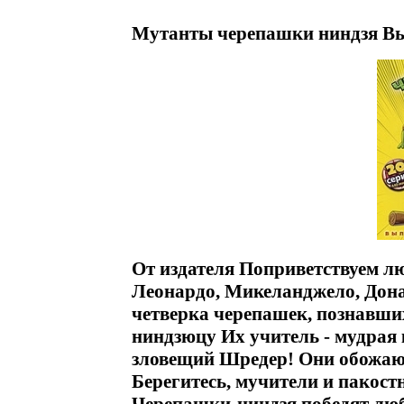
Мутанты черепашки ниндзя Вып
От издателя Поприветствуем л
Леонардо, Микеланджело, Дона
четверка черепашек, познавши
ниндзюцу Их учитель - мудрая 
зловещий Шредер! Они обожают
Берегитесь, мучители и пакост