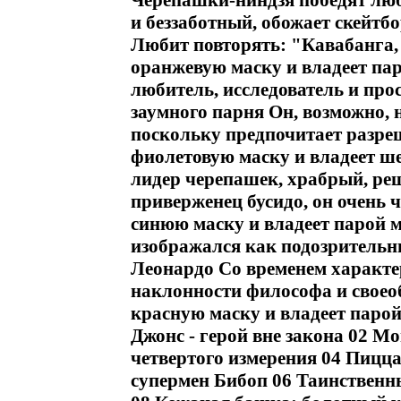
Черепашки-ниндзя победят лю
и беззаботный, обожает скейтб
Любит повторять: "Кавабанга,
оранжевую маску и владеет па
любитель, исследователь и про
заумного парня Он, возможно, 
поскольку предпочитает разр
фиолетовую маску и владеет ш
лидер черепашек, храбрый, ре
приверженец бусидо, он очень 
синюю маску и владеет парой м
изображался как подозрительн
Леонардо Со временем характе
наклонности философа и своео
красную маску и владеет паро
Джонс - герой вне закона 02 М
четвертого измерения 04 Пицца
супермен Бибоп 06 Таинственн