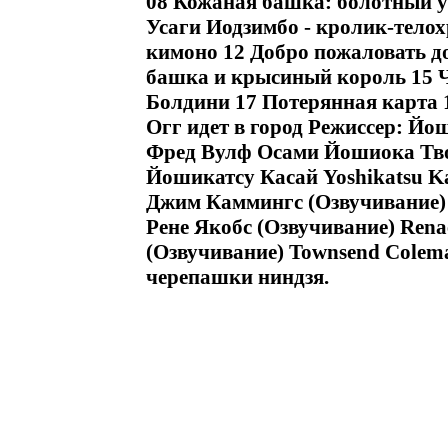
08 Кожаная башка: болотный у
Усаги Иодзимбо - кролик-телох
кимоно 12 Добро пожаловать д
башка и крысиный король 15 
Болдини 17 Потерянная карта 1
Огг идет в город Режиссер: Й
Фред Вулф Осами Йошиока Тво
Йошикатсу Касай Yoshikatsu Ka
Джим Каммингс (Озвучивание)
Рене Якобс (Озвучивание) Rena
(Озвучивание) Townsend Cole
черепашки ниндзя.