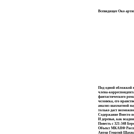
Всевидящее Око артик
Под одной обложкой в
члена-корреспондент
фантастического рома
человека, его нравст
анализ шахматной па
только даст возможно
Содержание Вместо по
И деревья, как всадн
Повесть c 321-348 Бер
Объект МКАНФ Рассказ
Автор Георгий Шахн