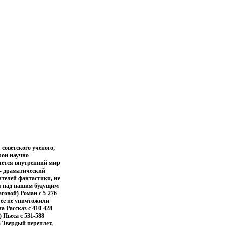
советского ученого,
ои научно-
яется внутренний мир
 - драматический
телей фантастики, не
ся над нашим будущим
говой) Роман c 5-276
ы ее не уничтожили
а Рассказ c 410-428
 Пьеса c 531-588
 Твердый переплет,