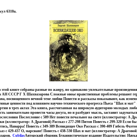
ул 6310a.
 этой книге собраны разные по жанру, но одинаково увлекательные произведения 
а АН СССР Г Х Шахназарова Сложные овоье нравственные проблемы решают гер
на, посвященного вечной теме любви Повести и рассказы показывают, как измен
венные ценности под влиянием научно-технического прогресса Пьеса "Шах и мат"
ртии в трех актах Эта книга, рассчитанная на широкую аудиторию молодых люби
сть занимательно провести часы досуга, но и разбудит мысль, заставит задумать
слесловия Послесловие c 589 Нет повести печальнее на свете (иллюстратор: А Дра
ики (иллюстратор: А Драговой) Рассказ c 277-298 Питон Повесть c 299-320 Если б
егись, Наварра! Повесть c 349-389 Всевидящее Око Рассказ c 390-409 Гибель Фаэтон
 c 429-437 О, марсиане! Повесть c 438-530 Шах и мат (иллюстратор: А Драговой)
азаров.
Cubilas
Авторский сборник Букинистическое издание Издательство: Наука